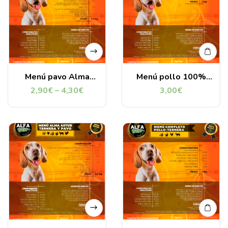
Menú pavo Alma
Menú pollo 100%
Astur
1kg
2,90
€
–
4,30
€
3,00
€