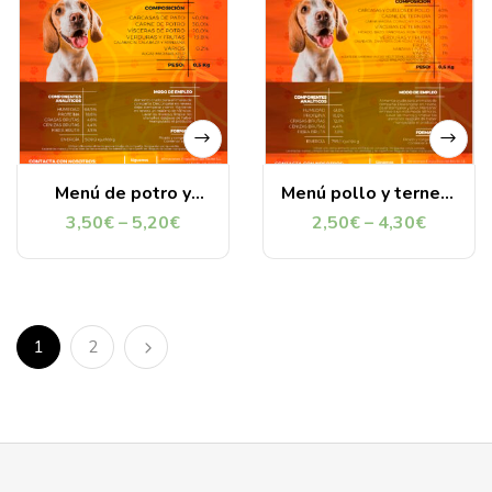
Menú de potro y
Menú pollo y ternera
pato Alma Astur
Alma Astur
3,50
€
–
5,20
€
2,50
€
–
4,30
€
1
2