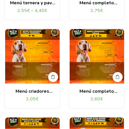
Menú ternera y pavo
Menú completo
Alma Astur
pollo y ternera 1kg
2,55
€
–
4,40
€
3,75
€
Menú criadores
Menú completo
pollo y ternera 1kg
pollo 1kg
3,05
€
3,60
€