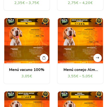
Astur
Astur
2,35
€
–
3,75
€
2,75
€
–
4,20
€
Menú vacuno 100%
Menú conejo Alma
Astur
3,05
€
3,55
€
–
5,05
€