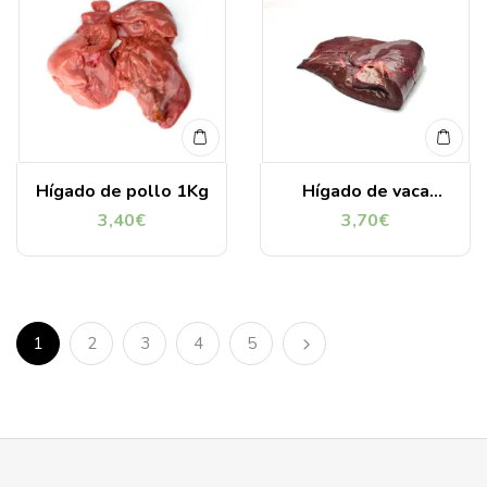
Hígado de pollo 1Kg
Hígado de vaca
troceado 1 Kg
3,40
€
3,70
€
1
2
3
4
5