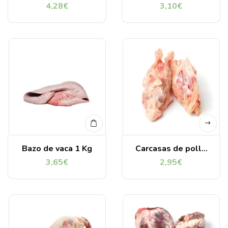
4,28
€
3,10
€
Bazo de vaca 1 Kg
Carcasas de pollo
picada 1Kg
3,65
€
2,95
€