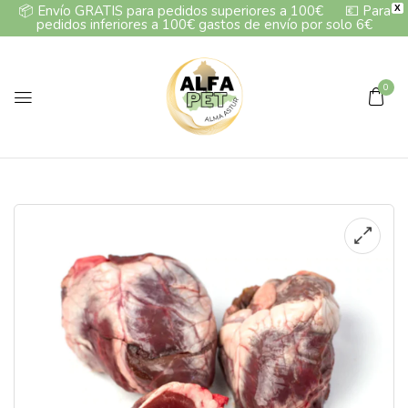
📦
Envío GRATIS para pedidos superiores a 100€
💶
Para
X
pedidos inferiores a 100€ gastos de envío por solo 6€
0