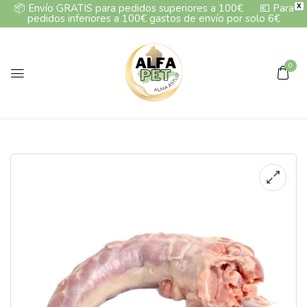
📦
Envío GRATIS para pedidos superiores a 100€
💶
Para
X
pedidos inferiores a 100€ gastos de envío por solo 6€
0