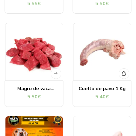
Kg
troceado 1 Kg
5,55
€
5,50
€
Magro de vaca
Cuello de pavo 1 Kg
asturiana troceado 1
5,50
€
5,40
€
Kg