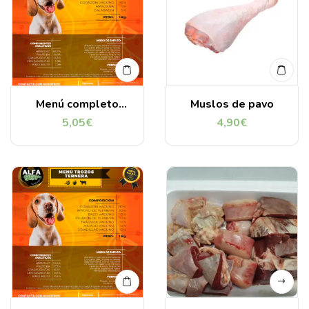
Menú completo
Muslos de pavo
ternera 1kg
5,05
€
4,90
€