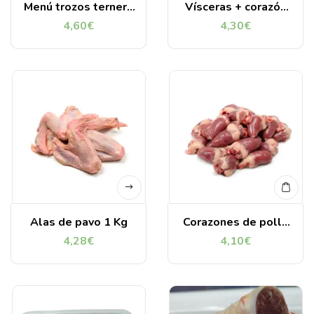
Menú trozos ternera
Vísceras + corazón
1kg
Vacuno (1 Kg).
4,60
€
4,30
€
Ternera asturiana
Alas de pavo 1 Kg
Corazones de pollo
1Kg
4,28
€
4,10
€