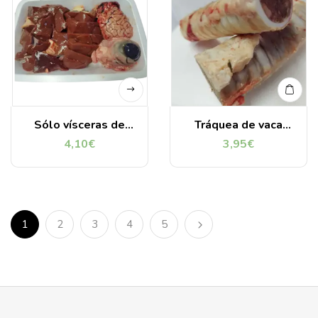
Sólo vísceras de
Tráquea de vaca
Vacuno (1 Kg).
rellena de tripa
4,10
€
3,95
€
Ternera asturiana
verde de vaca
asturiana (2 unid.)
1
2
3
4
5