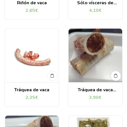
Riñón de vaca
Sólo vísceras de
Vacuno (1 Kg).
2,65
€
4,10
€
Ternera asturiana
Tráquea de vaca
Tráquea de vaca
rellena de carne de
2,35
€
3,90
€
vaca asturiana (2
unid.)