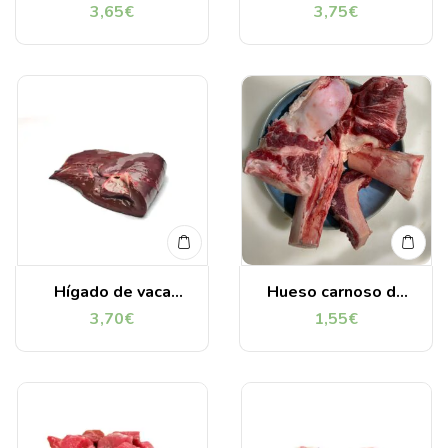
3,65
€
3,75
€
Hígado de vaca
Hueso carnoso de
troceado 1 Kg
vacuno
3,70
€
1,55
€