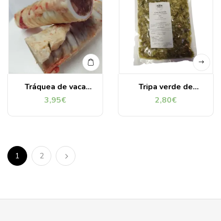
Tráquea de vaca
Tripa verde de
rellena de tripa
vacuno asturiano
3,95
€
2,80
€
verde de vaca
picada y lavada 500
asturiana (2 unid.)
gr
1
2