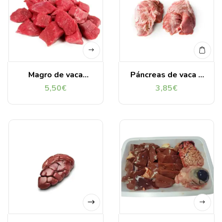
Magro de vaca
Páncreas de vaca 1
asturiana troceado 1
Kg
5,50
€
3,85
€
Kg