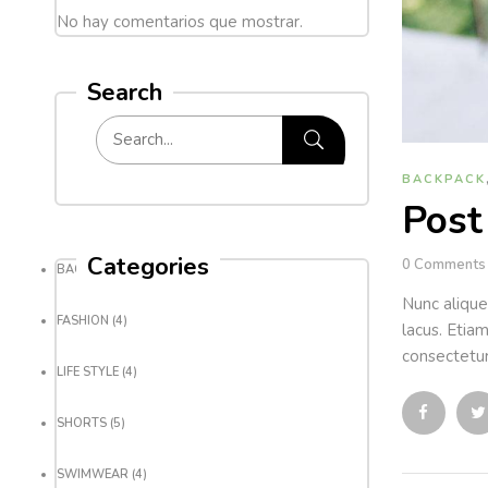
No hay comentarios que mostrar.
Search
BACKPACK
Post
Categories
0
Comments
BACKPACK
(8)
Nunc alique
FASHION
(4)
lacus. Etia
consectetur
LIFE STYLE
(4)
SHORTS
(5)
SWIMWEAR
(4)