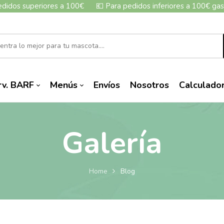
edidos superiores a 100€
💶
Para pedidos inferiores a 100€ gas
rv. BARF
Menús
Envíos
Nosotros
Calculado
Galería
Home
Blog