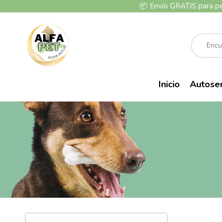
📦
Envío GRATIS para p
Inicio
Autose