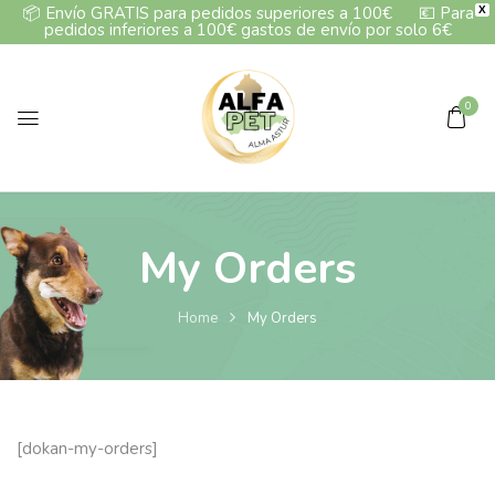
📦
Envío GRATIS para pedidos superiores a 100€
💶
Para
X
pedidos inferiores a 100€ gastos de envío por solo 6€
0
My Orders
Home
My Orders
[dokan-my-orders]