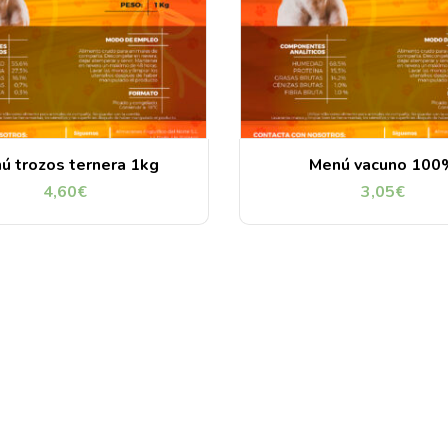
ú trozos ternera 1kg
Menú vacuno 100
4,60
€
3,05
€