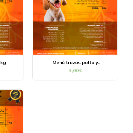
1kg
Menú trozos pollo y
ternera 1kg
3,60
€