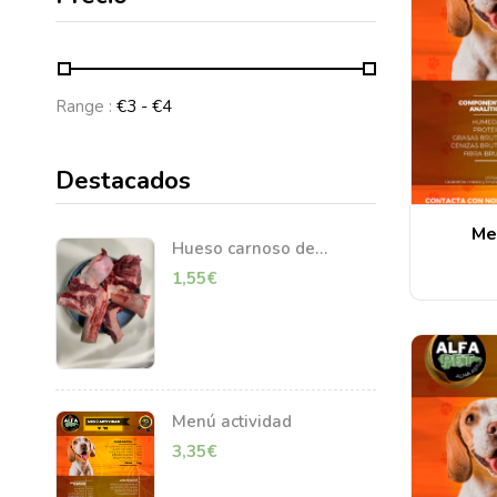
Range :
€
3
- €
4
Destacados
Me
Hueso carnoso de
vacuno
1,55
€
Menú actividad
3,35
€