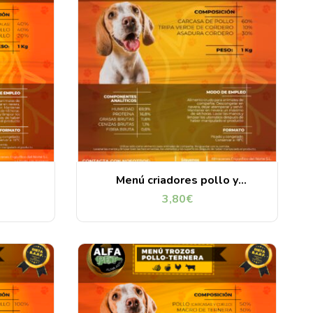
Menú criadores pollo y
cordero 1kg
3,80
€