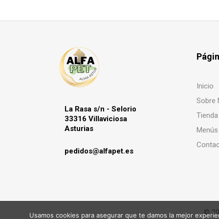
Pági
Inicio
Sobre 
La Rasa s/n - Selorio
Tienda
33316 Villaviciosa
Asturias
Menús
Conta
pedidos@alfapet.es
© 20
Usamos cookies para asegurar que te damos la mejor experien