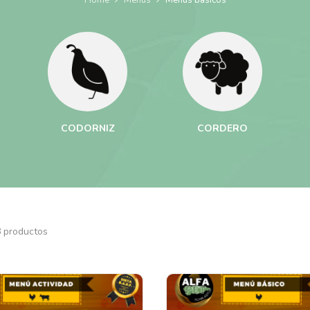
CODORNIZ
CORDERO
 productos