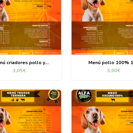
nú criadores pollo y
Menú pollo 100% 
ternera 1kg
3,05
€
3,00
€