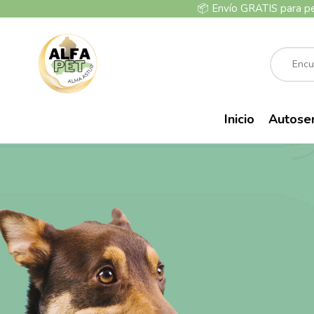
📦
Envío GRATIS para p
Inicio
Autose