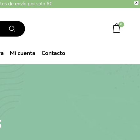
tos de envío por solo 6€
X
0
ra
Mi cuenta
Contacto
s