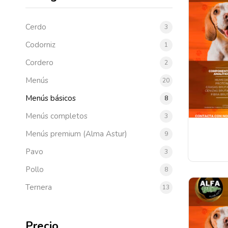
Cerdo
3
Codorniz
1
Cordero
2
Menús
20
Menús básicos
8
Menús completos
3
Menús premium (Alma Astur)
9
Pavo
3
Pollo
8
Ternera
13
Precio