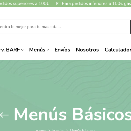
edidos superiores a 100€
💶
Para pedidos inferiores a 100€ gas
rv. BARF
Menús
Envíos
Nosotros
Calculado
Menús Básico
Home
Menús
Menús básicos