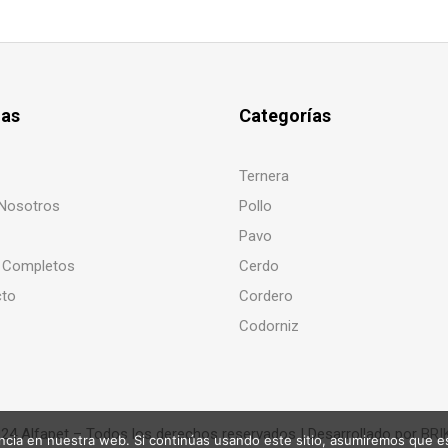
nas
Categorías
Ternera
Nosotros
Pollo
Pavo
 Completos
Cerdo
cto
Cordero
Codorniz
24 Alfapet – Todos los derechos reservados | Desarrollado por
BRI
cia en nuestra web. Si continúas usando este sitio, asumiremos que es