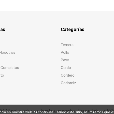
nas
Categorías
Ternera
Nosotros
Pollo
Pavo
 Completos
Cerdo
cto
Cordero
Codorniz
24 Alfapet – Todos los derechos reservados | Desarrollado por
BRI
cia en nuestra web. Si continúas usando este sitio, asumiremos que es