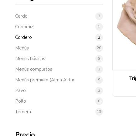
Cerdo
3
Codorniz
1
Cordero
2
Menús
20
Menús básicos
8
Menús completos
3
Tr
Menús premium (Alma Astur)
9
Pavo
3
Pollo
8
Ternera
13
Precio