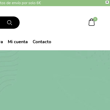
tos de envío por solo 6€
X
0
ra
Mi cuenta
Contacto