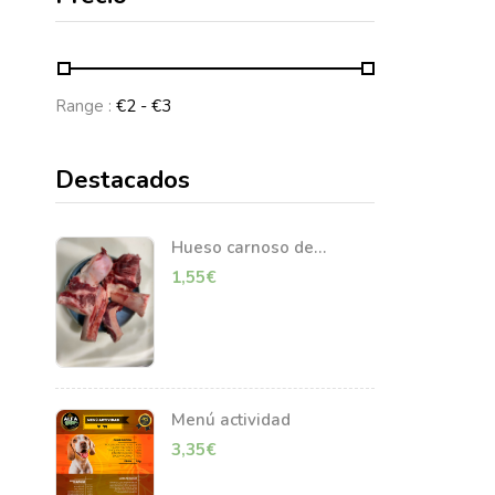
Range :
€
2
- €
3
Destacados
Hueso carnoso de
vacuno
1,55
€
Menú actividad
3,35
€