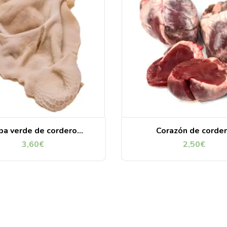
ipa verde de cordero
Corazón de corde
troceada 1 Kg
3,60
€
2,50
€