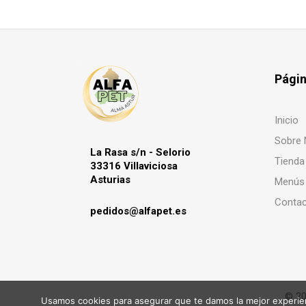
Pági
Inicio
Sobre 
La Rasa s/n - Selorio
Tienda
33316 Villaviciosa
Asturias
Menús
Conta
pedidos@alfapet.es
© 20
Usamos cookies para asegurar que te damos la mejor experien