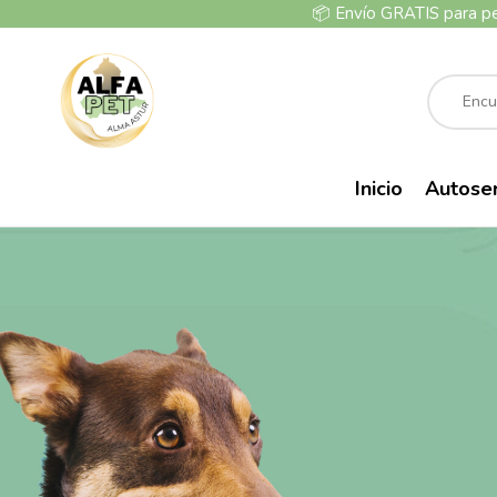
📦
Envío GRATIS para p
Inicio
Autose