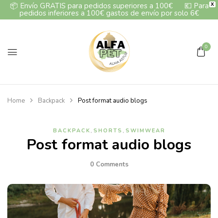
📦
Envío GRATIS para pedidos superiores a 100€
💶
Para
X
pedidos inferiores a 100€ gastos de envío por solo 6€
0
Home
Backpack
Post format audio blogs
,
,
BACKPACK
SHORTS
SWIMWEAR
Post format audio blogs
0
Comments